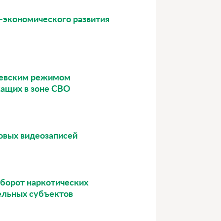
-экономического развития
киевским режимом
жащих в зоне СВО
овых видеозаписей
оборот наркотических
дельных субъектов