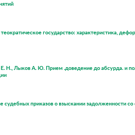
нятий
и теократическое государство: характеристика, деф
 Е. Н., Лыков А. Ю. Прием .доведение до абсурда. и 
ции
ие судебных приказов о взыскании задолженности со