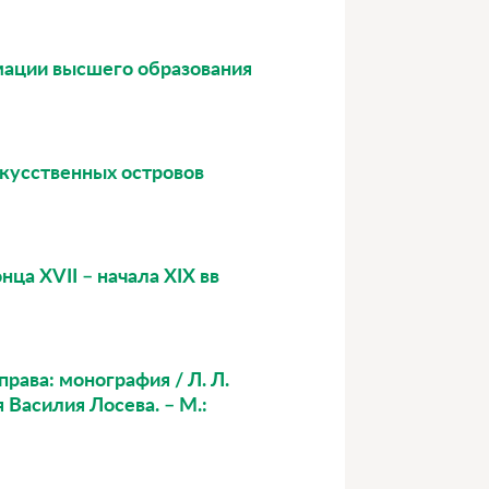
рмации высшего образования
скусственных островов
ца XVII – начала XIX вв
права: монография / Л. Л.
я Василия Лосева. – М.: